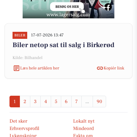
17-07-2026 13:47
BILER
Biler netop sat til salg i Birkerød
Kilde: Bilhandel
Læs hele artiklen her
Kopiér link
1
2
3
4
5
6
7
...
90
Det sker
Lokalt nyt
Erhvervsprofil
Mindeord
Lykønskning
Fakta om