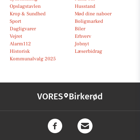
Opslagstavlen
Husstand
Krop & Sundhed
Mød dine naboer
Sport
Boligmarked
Dagligvarer
Biler
Vejret
Erhverv
Alarm112
Jobnyt
Historisk
Læserbidrag
Kommunalvalg 2025
VORES
Birkerød