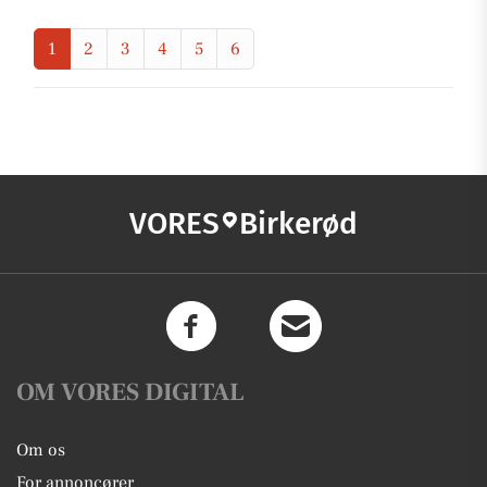
1
2
3
4
5
6
VORES
Birkerød
OM VORES DIGITAL
Om os
For annoncører