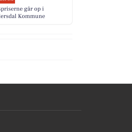
priserne går op i
dersdal Kommune