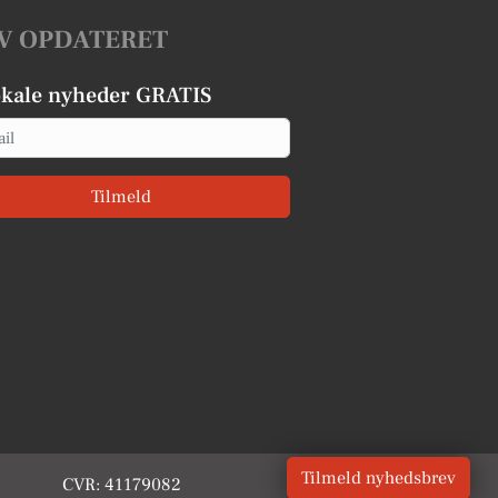
V OPDATERET
okale nyheder GRATIS
Tilmeld
Tilmeld nyhedsbrev
CVR: 41179082