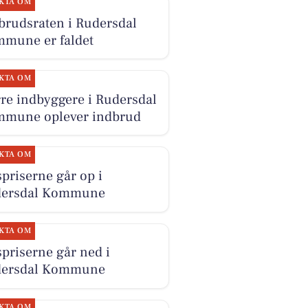
KTA OM
brudsraten i Rudersdal
mune er faldet
KTA OM
re indbyggere i Rudersdal
mune oplever indbrud
KTA OM
priserne går op i
dersdal Kommune
KTA OM
priserne går ned i
dersdal Kommune
KTA OM