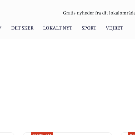
Gratis nyheder fra
dit
lokalområde
V
DET SKER
LOKALT NYT
SPORT
VEJRET