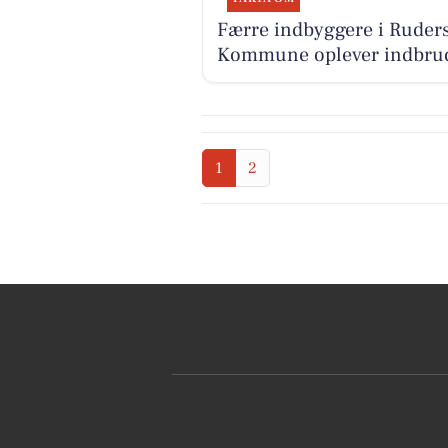
Færre indbyggere i Ruder
Kommune oplever indbru
1
2