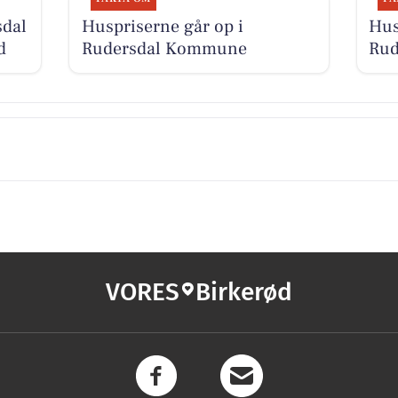
sdal
Huspriserne går op i
Hus
d
Rudersdal Kommune
Ru
VORES
Birkerød