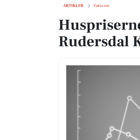
Huspriserne går op i Rudersdal Kom
ARTIKLER
Fakta om
Huspriserne
Rudersdal