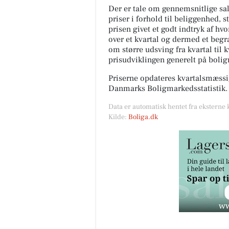
Der er tale om gennemsnitlige salg
priser i forhold til beliggenhed, s
prisen givet et godt indtryk af hv
over et kvartal og dermed et begræ
om større udsving fra kvartal til 
prisudviklingen generelt på boli
Priserne opdateres kvartalsmæssig
Danmarks Boligmarkedsstatistik.
Data er automatisk hentet fra eksterne 
Kilde:
Boliga.dk