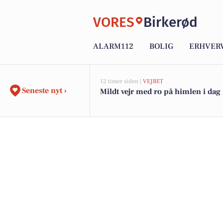
VORES
Birkerød
ALARM112
BOLIG
ERHVER
12 timer siden |
VEJRET
Seneste nyt ›
Mildt vejr med ro på himlen i dag