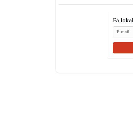
Få loka
Email