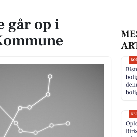
mune
 går op i
ME
 Kommune
AR
BO
Bist
boli
denn
boli
DE
Ople
Birk