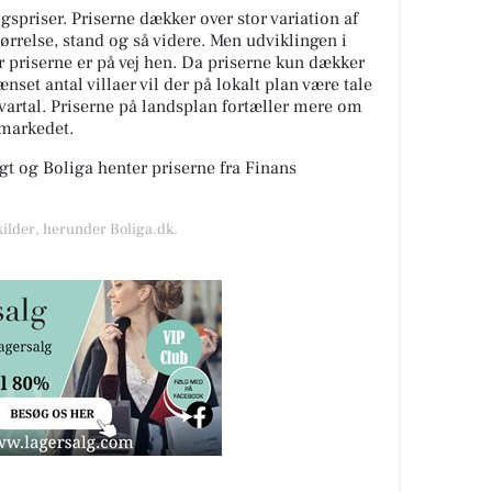
spriser. Priserne dækker over stor variation af
tørrelse, stand og så videre. Men udviklingen i
or priserne er på vej hen. Da priserne kun dækker
nset antal villaer vil der på lokalt plan være tale
kvartal. Priserne på landsplan fortæller mere om
gmarkedet.
t og Boliga henter priserne fra Finans
kilder, herunder Boliga.dk.