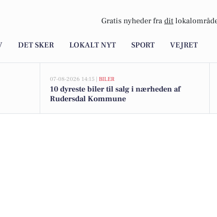
Gratis nyheder fra
dit
lokalområde
V
DET SKER
LOKALT NYT
SPORT
VEJRET
07-08-2026 14:15 |
BILER
10 dyreste biler til salg i nærheden af
Rudersdal Kommune