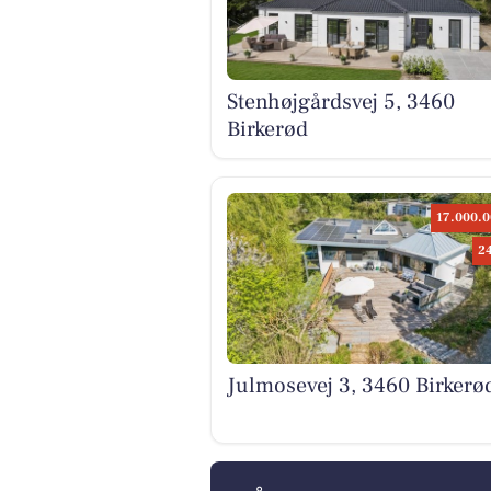
Stenhøjgårdsvej 5, 3460
Birkerød
17.000.0
2
Julmosevej 3, 3460 Birkerø