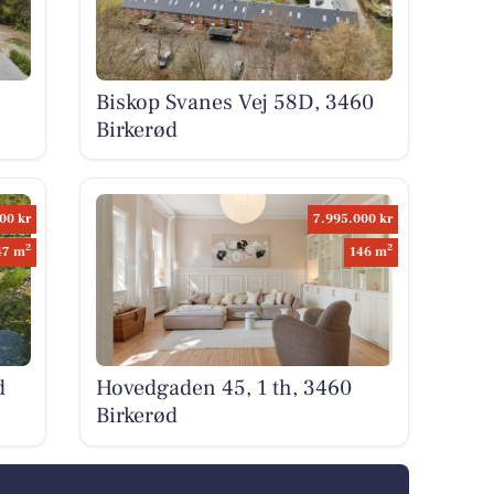
Biskop Svanes Vej 58D, 3460
Birkerød
00 kr
7.995.000 kr
2
2
47 m
146 m
d
Hovedgaden 45, 1 th, 3460
Birkerød