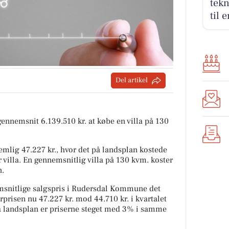
tekn
til 
Del artikel
 gennemsnit 6.139.510 kr. at købe en villa på 130
mlig 47.227 kr., hvor det på landsplan kostede
 villa. En gennemsnitlig villa på 130 kvm. koster
n.
snitlige salgspris i Rudersdal Kommune det
rprisen nu 47.227 kr. mod 44.710 kr. i kvartalet
På landsplan er priserne steget med 3% i samme