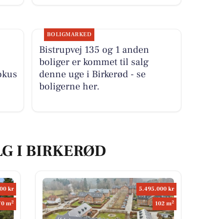
BOLIGMARKED
Bistrupvej 135 og 1 anden
boliger er kommet til salg
okus
denne uge i Birkerød - se
boligerne her.
LG I BIRKERØD
00 kr
5.495.000 kr
2
2
70 m
102 m