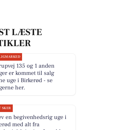
ST LÆSTE
TIKLER
LIGMARKED
rupvej 135 og 1 anden
ger er kommet til salg
e uge i Birkerød - se
gerne her.
T SKER
v en begivenhedsrig uge i
erød med alt fra