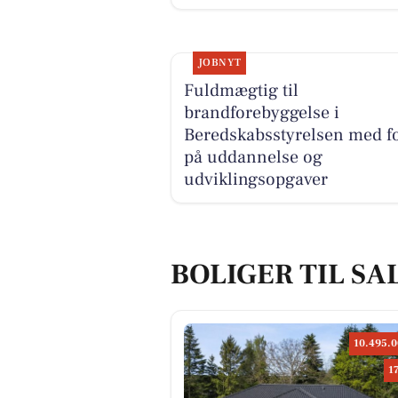
JOBNYT
Fuldmægtig til
brandforebyggelse i
Beredskabsstyrelsen med f
på uddannelse og
udviklingsopgaver
BOLIGER TIL SA
10.495.0
1