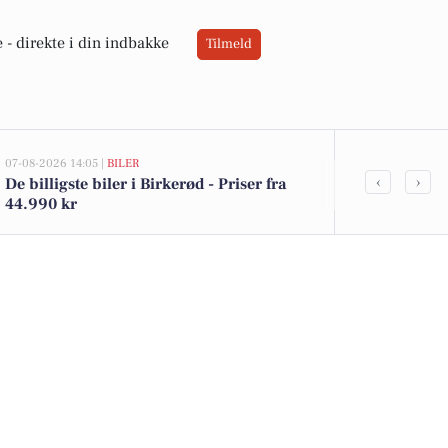
 -
direkte i din indbakke
Tilmeld
07-08-2026 14:05 |
BILER
07-08-2026 10:55
‹
›
De billigste biler i Birkerød - Priser fra
Savner du ny
44.990 kr
ledige still