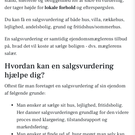
stand, størrelse og beliggenhed for at sikre en vurdering,
der tager højde for
lokale forhold
og efterspørgslen.
Du kan få en salgsvurdering af både hus, villa, rækkehus,
lejlighed, andelsbolig, grund og fritidshus/sommerhus.
En salgsvurdering er samtidig ejendomsmæglerens tilbud
på, hvad det vil koste at sælge boligen - dvs. mæglerens
salær.
Hvordan kan en salgsvurdering
hjælpe dig?
Oftest får man foretaget en salgsvurdering af sin ejendom
af følgende grunde:
Man ønsker at sælge sit hus, lejlighed, fritidsbolig.
Her danner salgsvurderingen grundlag for den videre
proces med klargøring, tilstandsrapport og
markedsføring.
Man ønsker at finde ud af, hvor meget man selv kan