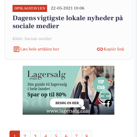
22-05-2021 10:06
OPSLAGSTAVLEN
Dagens vigtigste lokale nyheder på
sociale medier
Kilde: Sociale medier
Læs hele artiklen her
Kopiér link
1
2
3
4
5
6
7
8