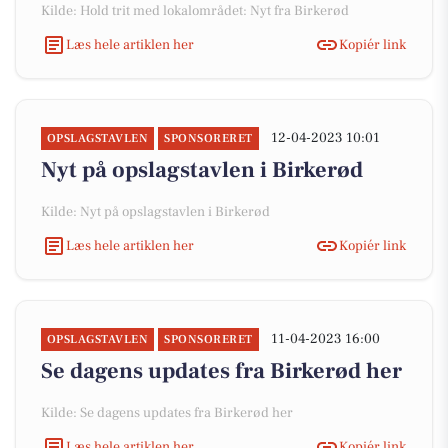
Kilde: Hold trit med lokalområdet: Nyt fra Birkerød
Læs hele artiklen her
Kopiér link
12-04-2023 10:01
OPSLAGSTAVLEN
SPONSORERET
Nyt på opslagstavlen i Birkerød
Kilde: Nyt på opslagstavlen i Birkerød
Læs hele artiklen her
Kopiér link
11-04-2023 16:00
OPSLAGSTAVLEN
SPONSORERET
Se dagens updates fra Birkerød her
Kilde: Se dagens updates fra Birkerød her
Læs hele artiklen her
Kopiér link