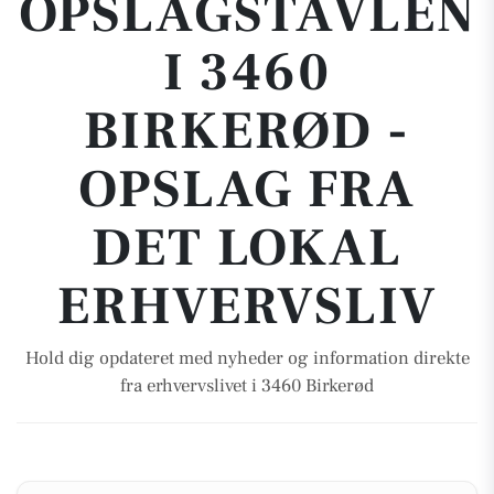
OPSLAGSTAVLEN
I 3460
BIRKERØD -
OPSLAG FRA
DET LOKAL
ERHVERVSLIV
Hold dig opdateret med nyheder og information direkte
fra erhvervslivet i 3460 Birkerød