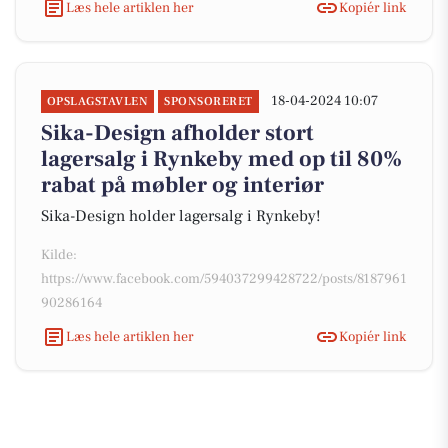
Læs hele artiklen her
Kopiér link
18-04-2024 10:07
OPSLAGSTAVLEN
SPONSORERET
Sika-Design afholder stort
lagersalg i Rynkeby med op til 80%
rabat på møbler og interiør
Sika-Design holder lagersalg i Rynkeby!
Kilde:
https://www.facebook.com/594037299428722/posts/8187961
90286164
Læs hele artiklen her
Kopiér link