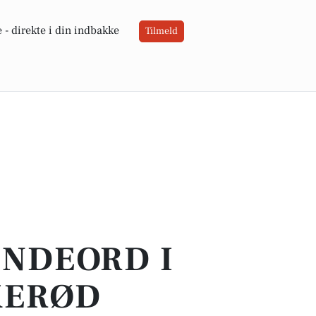
 -
direkte i din indbakke
Tilmeld
INDEORD I
KERØD