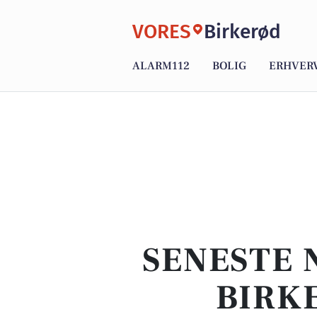
VORES
Birkerød
ALARM112
BOLIG
ERHVER
SENESTE 
BIRK