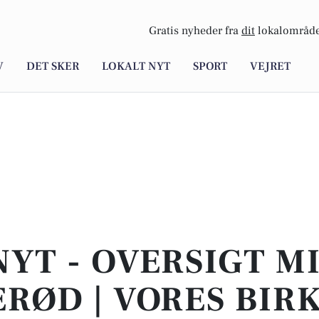
Gratis nyheder fra
dit
lokalområde
V
DET SKER
LOKALT NYT
SPORT
VEJRET
NYT - OVERSIGT M
ERØD | VORES BIR