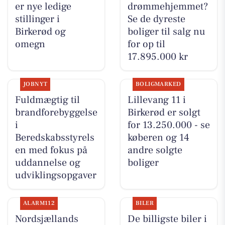
er nye ledige
drømmehjemmet?
stillinger i
Se de dyreste
Birkerød og
boliger til salg nu
omegn
for op til
17.895.000 kr
JOBNYT
BOLIGMARKED
Fuldmægtig til
Lillevang 11 i
brandforebyggelse
Birkerød er solgt
i
for 13.250.000 - se
Beredskabsstyrels
køberen og 14
en med fokus på
andre solgte
uddannelse og
boliger
udviklingsopgaver
ALARM112
BILER
Nordsjællands
De billigste biler i