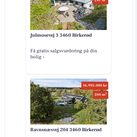
247 m
Julmosevej 3 3460 Birkerød
Få gratis salgsvurdering på din
bolig ›
16.995.000 kr
2
280 m
Ravnsnæsvej 204 3460 Birkerød