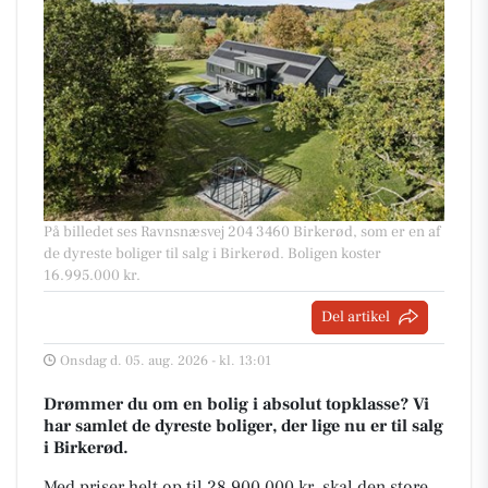
På billedet ses Ravnsnæsvej 204 3460 Birkerød, som er en af
de dyreste boliger til salg i Birkerød. Boligen koster
16.995.000 kr.
Del artikel
Onsdag d. 05. aug. 2026 - kl. 13:01
Drømmer du om en bolig i absolut topklasse? Vi
har samlet de dyreste boliger, der lige nu er til salg
i Birkerød.
Med priser helt op til 28.900.000 kr, skal den store