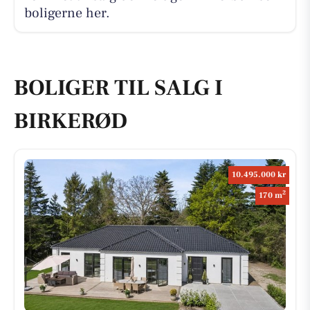
boligerne her.
BOLIGER TIL SALG I
BIRKERØD
10.495.000 kr
2
170 m