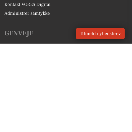
Kontakt VORES Digital
Administrer samtykke
GENVEJE
Tilmeld nyhedsbrev
Seneste nyt fra Birkerød
Vores lokale erhverv
Kalenderen for Birkerød
Fakta om Birkerød
Erhvervsartikler
Rudersdal Kommune
Få en gratis salgsvurdering
Sponsoreret indhold
Alt om Birkerød