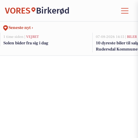
VORES
Birkerød
Seneste nyt ›
1 time siden |
VEJRET
07-08-2026 14:15 |
BILER
Solen bider fra sig i dag
10 dyreste biler til sa
Rudersdal Kommune