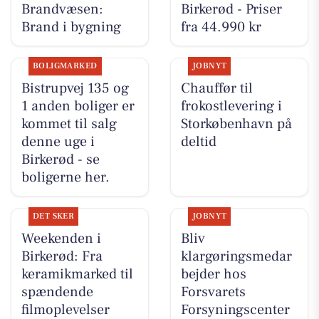
Brandvæsen:
Birkerød - Priser
Brand i bygning
fra 44.990 kr
BOLIGMARKED
JOBNYT
Bistrupvej 135 og
Chauffør til
1 anden boliger er
frokostlevering i
kommet til salg
Storkøbenhavn på
denne uge i
deltid
Birkerød - se
boligerne her.
DET SKER
JOBNYT
Weekenden i
Bliv
Birkerød: Fra
klargøringsmedar
keramikmarked til
bejder hos
spændende
Forsvarets
filmoplevelser
Forsyningscenter