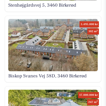
Stenhøjgårdsvej 5, 3460 Birkerød
5.495.000 kr
2
102 m
Biskop Svanes Vej 58D, 3460 Birkerød
17.000.000 kr
2
247 m