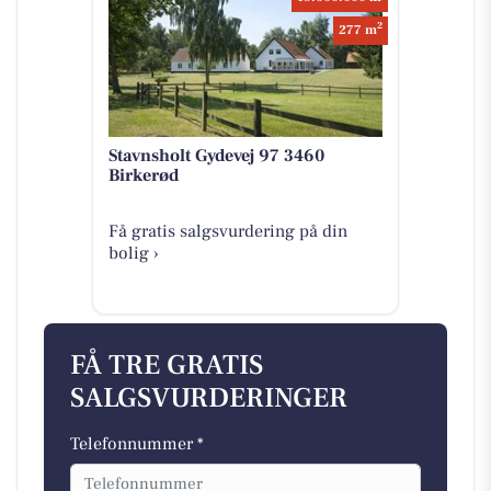
2
277 m
Stavnsholt Gydevej 97 3460
Birkerød
Få gratis salgsvurdering på din
bolig ›
FÅ TRE GRATIS
SALGSVURDERINGER
Telefonnummer *