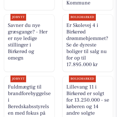
Kommune
JOBNYT
BOLIGMARKED
Savner du nye
Er Skolevej 4 i
græsgange? - Her
Birkerød
er nye ledige
drømmehjemmet?
stillinger i
Se de dyreste
Birkerød og
boliger til salg nu
omegn
for op til
17.895.000 kr
JOBNYT
BOLIGMARKED
Fuldmægtig til
Lillevang 11 i
brandforebyggelse
Birkerød er solgt
i
for 13.250.000 - se
Beredskabsstyrels
køberen og 14
en med fokus på
andre solgte