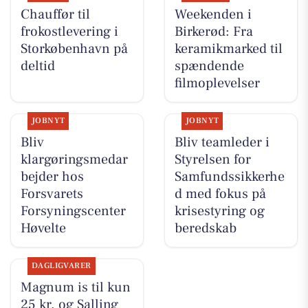
Chauffør til
Weekenden i
frokostlevering i
Birkerød: Fra
Storkøbenhavn på
keramikmarked til
deltid
spændende
filmoplevelser
JOBNYT
JOBNYT
Bliv
Bliv teamleder i
klargøringsmedar
Styrelsen for
bejder hos
Samfundssikkerhe
Forsvarets
d med fokus på
Forsyningscenter
krisestyring og
Høvelte
beredskab
DAGLIGVARER
Magnum is til kun
25 kr. og Salling