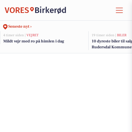
VORES
Birkerød
Seneste nyt ›
4 timer siden |
VEJRET
19 timer siden |
BILER
Mildt vejr med ro på himlen i dag
10 dyreste biler til sa
Rudersdal Kommune