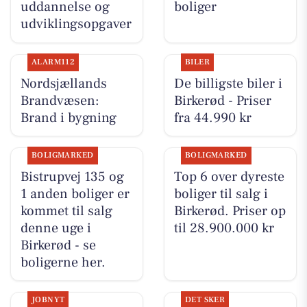
uddannelse og
boliger
udviklingsopgaver
ALARM112
BILER
Nordsjællands
De billigste biler i
Brandvæsen:
Birkerød - Priser
Brand i bygning
fra 44.990 kr
BOLIGMARKED
BOLIGMARKED
Bistrupvej 135 og
Top 6 over dyreste
1 anden boliger er
boliger til salg i
kommet til salg
Birkerød. Priser op
denne uge i
til 28.900.000 kr
Birkerød - se
boligerne her.
JOBNYT
DET SKER