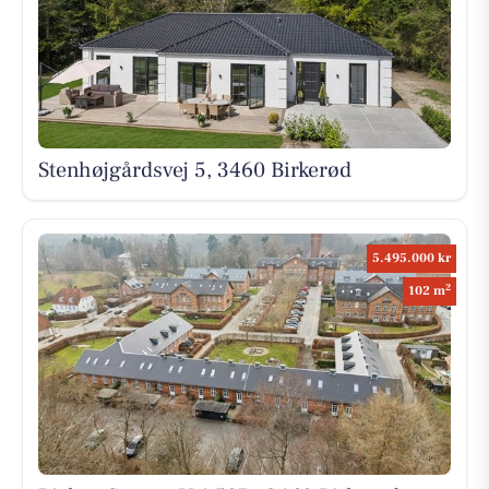
Stenhøjgårdsvej 5, 3460 Birkerød
5.495.000 kr
2
102 m