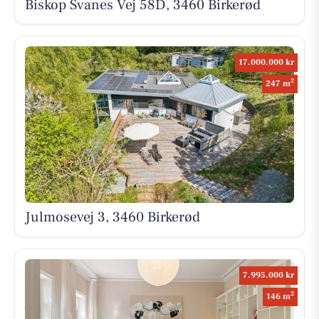
Biskop Svanes Vej 58D, 3460 Birkerød
17.000.000 kr
2
247 m
Julmosevej 3, 3460 Birkerød
7.995.000 kr
2
146 m