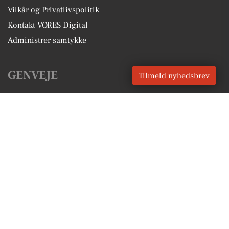
Vilkår og Privatlivspolitik
Kontakt VORES Digital
Administrer samtykke
GENVEJE
Tilmeld nyhedsbrev
Seneste nyt fra Birkerød
Vores lokale erhverv
Kalenderen for Birkerød
Fakta om Birkerød
Erhvervsartikler
Rudersdal Kommune
Få en gratis salgsvurdering
Sponsoreret indhold
Alt om Birkerød