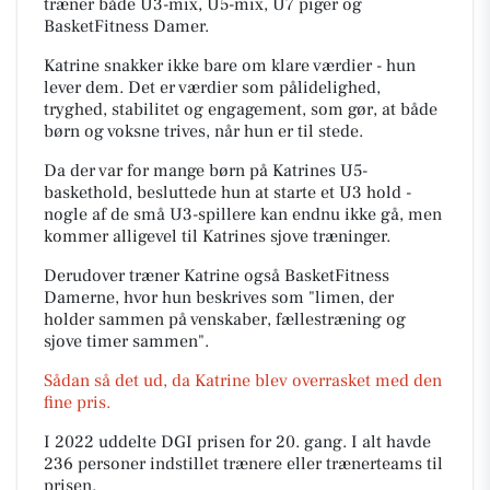
træner både U3-mix, U5-mix, U7 piger og
BasketFitness Damer.
Katrine snakker ikke bare om klare værdier - hun
lever dem. Det er værdier som pålidelighed,
tryghed, stabilitet og engagement, som gør, at både
børn og voksne trives, når hun er til stede.
Da der var for mange børn på Katrines U5-
baskethold, besluttede hun at starte et U3 hold -
nogle af de små U3-spillere kan endnu ikke gå, men
kommer alligevel til Katrines sjove træninger.
Derudover træner Katrine også BasketFitness
Damerne, hvor hun beskrives som "limen, der
holder sammen på venskaber, fællestræning og
sjove timer sammen".
Sådan så det ud, da Katrine blev overrasket med den
fine pris.
I 2022 uddelte DGI prisen for 20. gang. I alt havde
236 personer indstillet trænere eller trænerteams til
prisen.