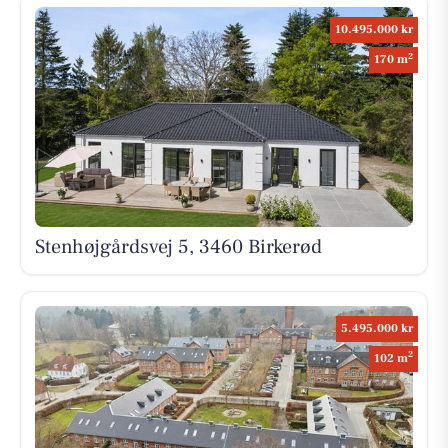
10.495.000 kr
2
170 m
Stenhøjgårdsvej 5, 3460 Birkerød
5.495.000 kr
2
102 m