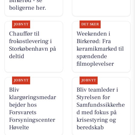
Birkerød - se
boligerne her.
JOBNYT
DET SKER
Chauffør til
Weekenden i
frokostlevering i
Birkerød: Fra
Storkøbenhavn på
keramikmarked til
deltid
spændende
filmoplevelser
JOBNYT
JOBNYT
Bliv
Bliv teamleder i
klargøringsmedar
Styrelsen for
bejder hos
Samfundssikkerhe
Forsvarets
d med fokus på
Forsyningscenter
krisestyring og
Høvelte
beredskab