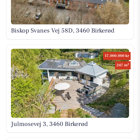
Biskop Svanes Vej 58D, 3460 Birkerød
17.000.000 kr
2
247 m
Julmosevej 3, 3460 Birkerød