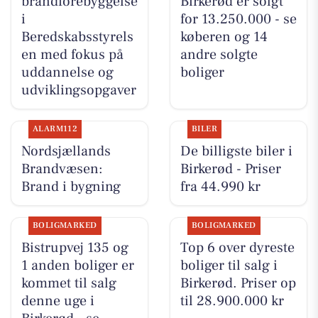
brandforebyggelse
Birkerød er solgt
i
for 13.250.000 - se
Beredskabsstyrels
køberen og 14
en med fokus på
andre solgte
uddannelse og
boliger
udviklingsopgaver
ALARM112
BILER
Nordsjællands
De billigste biler i
Brandvæsen:
Birkerød - Priser
Brand i bygning
fra 44.990 kr
BOLIGMARKED
BOLIGMARKED
Bistrupvej 135 og
Top 6 over dyreste
1 anden boliger er
boliger til salg i
kommet til salg
Birkerød. Priser op
denne uge i
til 28.900.000 kr