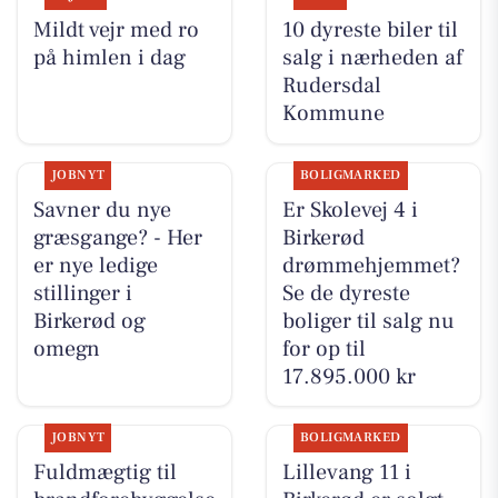
Mildt vejr med ro
10 dyreste biler til
på himlen i dag
salg i nærheden af
Rudersdal
Kommune
JOBNYT
BOLIGMARKED
Savner du nye
Er Skolevej 4 i
græsgange? - Her
Birkerød
er nye ledige
drømmehjemmet?
stillinger i
Se de dyreste
Birkerød og
boliger til salg nu
omegn
for op til
17.895.000 kr
JOBNYT
BOLIGMARKED
Fuldmægtig til
Lillevang 11 i