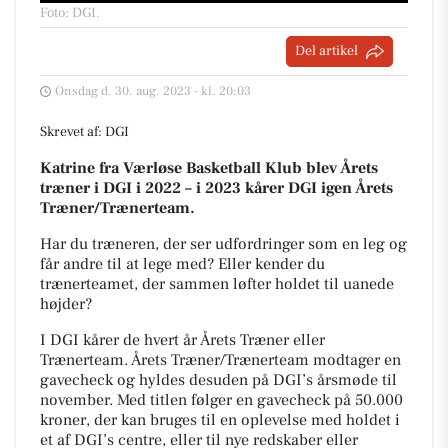
Foto: DGI
.
Del artikel
Onsdag d. 30. aug. 2023 - kl. 20:03
Skrevet af: DGI
Katrine fra Værløse Basketball Klub blev Årets
træner i DGI i 2022 – i 2023 kårer DGI igen Årets
Træner/Trænerteam.
Har du træneren, der ser udfordringer som en leg og
får andre til at lege med? Eller kender du
trænerteamet, der sammen løfter holdet til uanede
højder?
I DGI kårer de hvert år Årets Træner eller
Trænerteam. Årets Træner/Trænerteam modtager en
gavecheck og hyldes desuden på DGI’s årsmøde til
november. Med titlen følger en gavecheck på 50.000
kroner, der kan bruges til en oplevelse med holdet i
et af DGI’s centre, eller til nye redskaber eller