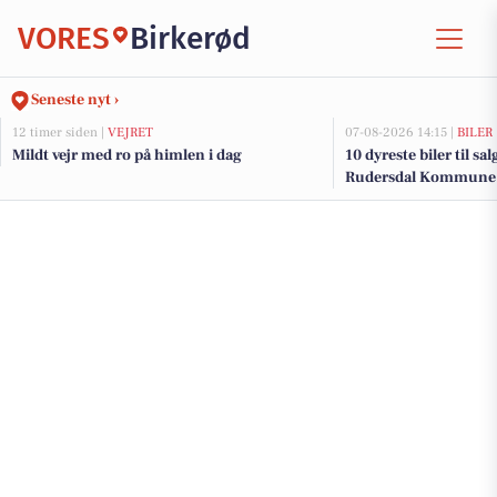
VORES
Birkerød
Seneste nyt ›
12 timer siden |
VEJRET
07-08-2026 14:15 |
BILER
Mildt vejr med ro på himlen i dag
10 dyreste biler til sa
Rudersdal Kommune