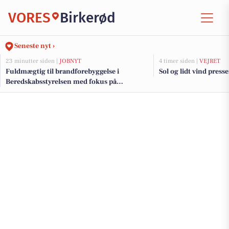
VORES
Birkerød
Seneste nyt ›
23 minutter siden |
JOBNYT
4 timer siden |
VEJRET
Fuldmægtig til brandforebyggelse i
Sol og lidt vind pres
Beredskabsstyrelsen med fokus på
uddannelse og udviklingsopgaver