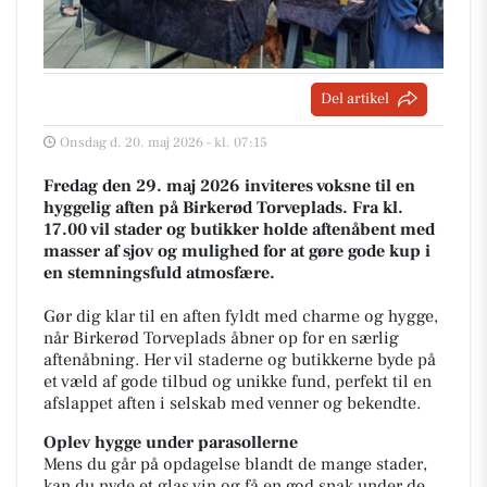
Del artikel
Onsdag d. 20. maj 2026 - kl. 07:15
Fredag den 29. maj 2026 inviteres voksne til en
hyggelig aften på Birkerød Torveplads. Fra kl.
17.00 vil stader og butikker holde aftenåbent med
masser af sjov og mulighed for at gøre gode kup i
en stemningsfuld atmosfære.
Gør dig klar til en aften fyldt med charme og hygge,
når Birkerød Torveplads åbner op for en særlig
aftenåbning. Her vil staderne og butikkerne byde på
et væld af gode tilbud og unikke fund, perfekt til en
afslappet aften i selskab med venner og bekendte.
Oplev hygge under parasollerne
Mens du går på opdagelse blandt de mange stader,
kan du nyde et glas vin og få en god snak under de