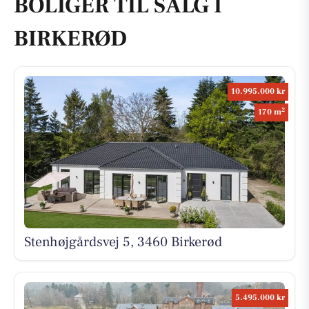
BOLIGER TIL SALG I
BIRKERØD
10.995.000 kr
2
170 m
Stenhøjgårdsvej 5, 3460 Birkerød
5.495.000 kr