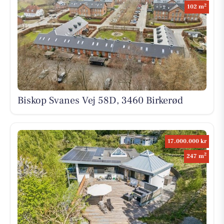
2
102 m
Biskop Svanes Vej 58D, 3460 Birkerød
17.000.000 kr
2
247 m