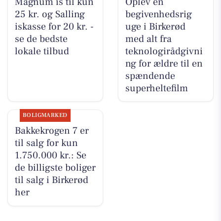
Magnum is til kun
Oplev en
25 kr. og Salling
begivenhedsrig
iskasse for 20 kr. -
uge i Birkerød
se de bedste
med alt fra
lokale tilbud
teknologirådgivni
ng for ældre til en
spændende
superheltefilm
BOLIGMARKED
Bakkekrogen 7 er
til salg for kun
1.750.000 kr.: Se
de billigste boliger
til salg i Birkerød
her