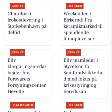
JOBNYT
DET SKER
Chauffør til
Weekenden i
frokostlevering i
Birkerød: Fra
Storkøbenhavn på
keramikmarked til
deltid
spændende
filmoplevelser
JOBNYT
JOBNYT
Bliv
Bliv teamleder i
klargøringsmedar
Styrelsen for
bejder hos
Samfundssikkerhe
Forsvarets
d med fokus på
Forsyningscenter
krisestyring og
Høvelte
beredskab
DAGLIGVARER
DET SKER