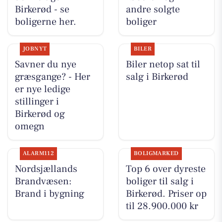
Birkerød - se
andre solgte
boligerne her.
boliger
JOBNYT
BILER
Savner du nye
Biler netop sat til
græsgange? - Her
salg i Birkerød
er nye ledige
stillinger i
Birkerød og
omegn
ALARM112
BOLIGMARKED
Nordsjællands
Top 6 over dyreste
Brandvæsen:
boliger til salg i
Brand i bygning
Birkerød. Priser op
til 28.900.000 kr