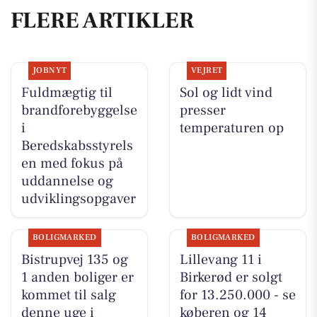
FLERE ARTIKLER
JOBNYT
VEJRET
Fuldmægtig til
Sol og lidt vind
brandforebyggelse
presser
i
temperaturen op
Beredskabsstyrels
en med fokus på
uddannelse og
udviklingsopgaver
BOLIGMARKED
BOLIGMARKED
Bistrupvej 135 og
Lillevang 11 i
1 anden boliger er
Birkerød er solgt
kommet til salg
for 13.250.000 - se
denne uge i
køberen og 14