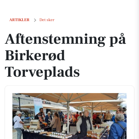
Aftenstemning på Birkerød Torveplads
ARTIKLER
Det sker
Aftenstemning på
Birkerød
Torveplads