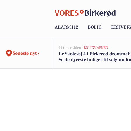
VORES
Birkerød
ALARM112
BOLIG
ERHVER
11 timer siden |
BOLIGMARKED
Seneste nyt ›
Er Skolevej 4 i Birkerød drømme
Se de dyreste boliger til salg nu for
17.895.000 kr