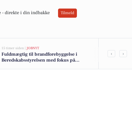
 -
direkte i din indbakke
Tilmeld
15 timer siden |
JOBNYT
19 timer siden |
V
‹
›
Fuldmægtig til brandforebyggelse i
Sol og lidt 
Beredskabsstyrelsen med fokus på
uddannelse og udviklingsopgaver