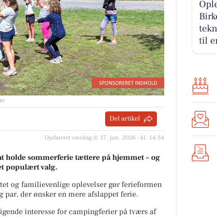
Ople
Birk
tekn
til 
ne
Del artikel
Opdateret onsdag d. 17. jun. 2026 - kl. 14:34
 at holde sommerferie tættere på hjemmet – og
et populært valg.
itet og familievenlige oplevelser gør ferieformen
g par, der ønsker en mere afslappet ferie.
igende interesse for campingferier på tværs af