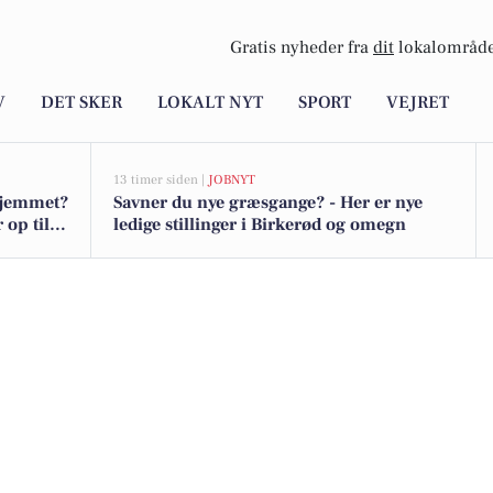
Gratis nyheder fra
dit
lokalområde
V
DET SKER
LOKALT NYT
SPORT
VEJRET
13 timer siden |
JOBNYT
hjemmet?
Savner du nye græsgange? - Her er nye
 op til
ledige stillinger i Birkerød og omegn