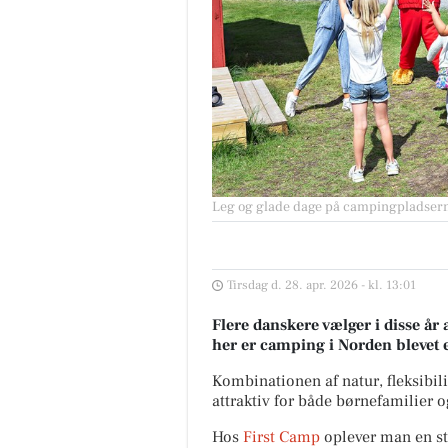
Leg og glade dage på campingpladser
Tirsdag d. 28. apr. 2026 - kl. 13:01
Flere danskere vælger i disse år
her er camping i Norden blevet 
Kombinationen af natur, fleksibil
attraktiv for både børnefamilier o
Hos
First Camp
oplever man en st