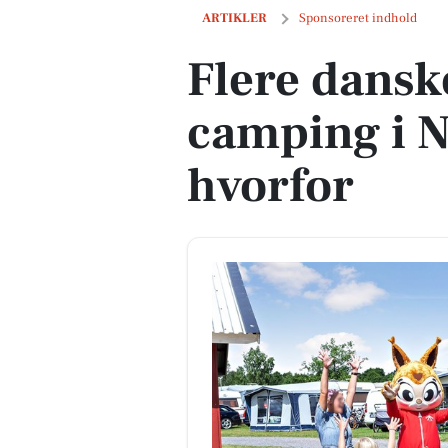
Flere danskere vælger camping i Norde
ARTIKLER
Sponsoreret indhold
Flere dansk
camping i N
hvorfor