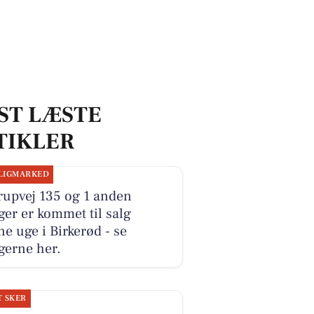
ST LÆSTE
TIKLER
LIGMARKED
rupvej 135 og 1 anden
ger er kommet til salg
e uge i Birkerød - se
gerne her.
T SKER