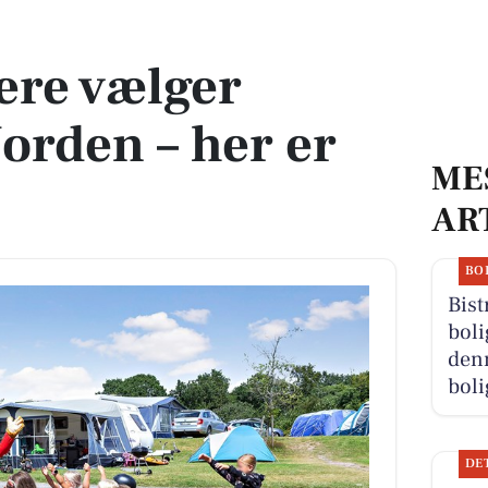
n – her er hvorfor
ere vælger
orden – her er
ME
AR
BO
Bist
boli
denn
boli
DE